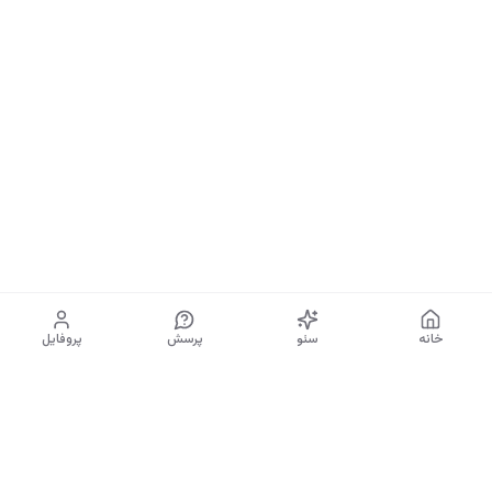
خانه
سئو
پرسش
پروفایل